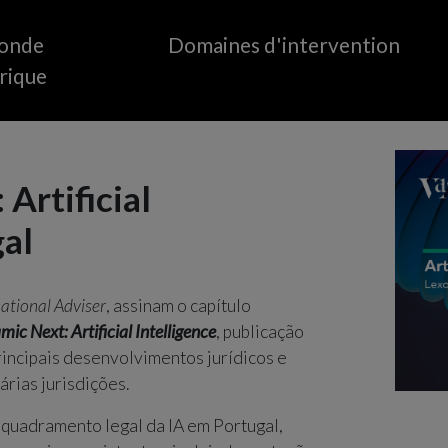
onde
Domaines d'intervention
rique
Agriculture
Médias et divertis
Aviation / Systèmes
Fabrication, vente au
Artificial
d'aéronefs sans pilote (UAS)
distribution
Énergie
Mobilité
gal
Fintech
Pétrole et gaz
Santé
Secteur public
national Adviser
, assinam o capítulo
InsurTech
ic Next: Artificial Intelligence
, publicação
incipais desenvolvimentos jurídicos e
árias jurisdições.
nquadramento legal da IA em Portugal,