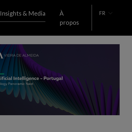
Insights & Media
À
FR
propos
Immobilier
sement
MÉDIAS
PUBLICATIONS
Espace
 détail et
Sport
Télécommunications
Économie Sociale
Tourisme