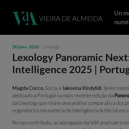
Un m
VIEIRA DE ALMEIDA
numé
30 janv. 2026
Lexology
Lexology Panoramic Next: 
Intelligence 2025 | Portu
Magda Cocco
, Sócia, e
Iakovina Kindylidi
,
Senior Inter
dedicado a Portugal na mais recente edição da
Panoram
da Lexology que reúne uma análise comparativa dos pr
regulatórios em matéria de Inteligência Artificial em v
No seu contributo, as advogadas da VdA analisam o e