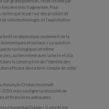
é son grand potentiel, reste limitée par
e foncière très fragmentée. Pour
 telles que le pari sur des produits et
 de la biotechnologie, et l'exploitation
la forêt ne dépend pas seulement de la
économiques et sociaux. « La question
aspects sociologiques et même
ales, au lien intime avec la terre et à la
t dans la construction de l'identité des
lution efficace devra tenir compte de cette
es, Assunção Cristas reconnaît
5-2050, mais souligne la nécessité de
es et financières adéquates.
esta é Sustentabilidade » (La forêt est