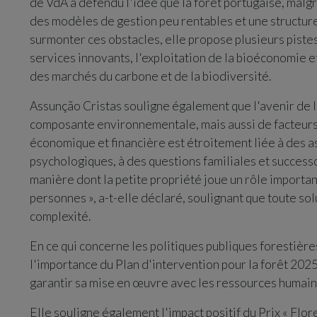
de VdA a défendu l'idée que la forêt portugaise, malgr
des modèles de gestion peu rentables et une structur
surmonter ces obstacles, elle propose plusieurs pistes,
services innovants, l'exploitation de la bioéconomie et
des marchés du carbone et de la biodiversité.
Assunção Cristas souligne également que l'avenir de 
composante environnementale, mais aussi de facteurs 
économique et financière est étroitement liée à des 
psychologiques, à des questions familiales et successor
manière dont la petite propriété joue un rôle importan
personnes », a-t-elle déclaré, soulignant que toute so
complexité.
En ce qui concerne les politiques publiques forestièr
l'importance du Plan d'intervention pour la forêt 202
garantir sa mise en œuvre avec les ressources humain
Elle souligne également l'impact positif du Prix « Flor