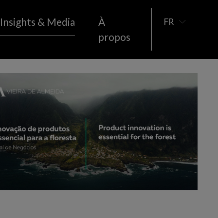
Insights & Media
À
FR
propos
Immobilier
sement
MÉDIAS
PUBLICATIONS
Espace
 détail et
Sport
Télécommunications
Économie Sociale
Tourisme