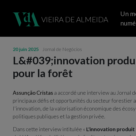
Un m
VIEIRA DE ALMEIDA
numé
20 juin 2025
Jornal de Negócios
L&#039;innovation produit
pour la forêt
Assunção Cristas
a accordé une interview au Jornal d
principaux défis et opportunités du secteur forestier a
l'innovation, de la valorisation économique des écosy
politiques publiques et la gestion privée.
Dans cette interview intitulée «
L'innovation produit 