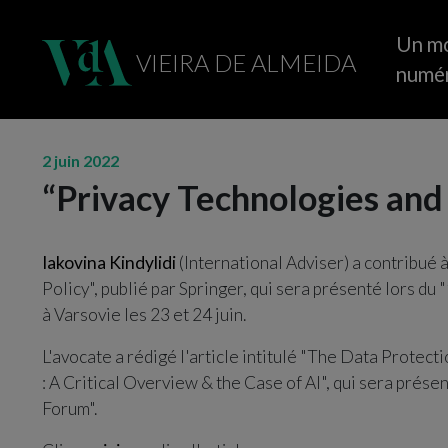
Un m
VIEIRA DE ALMEIDA
numé
2 juin 2022
“Privacy Technologies and 
Iakovina Kindylidi
(International Adviser) a contribué 
Policy", publié par Springer, qui sera présenté lors du 
à Varsovie les 23 et 24 juin.
L'avocate a rédigé l'article intitulé "The Data Prote
: A Critical Overview & the Case of AI", qui sera prése
Forum".