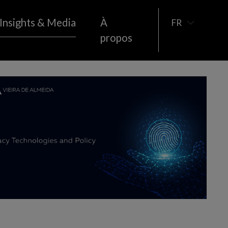
Insights & Media
À
FR
propos
Immobilier
ement
MÉDIAS
PUBLICATIONS
Espace
 détail et
Sport
Télécommunications
Économie Sociale
Tourisme