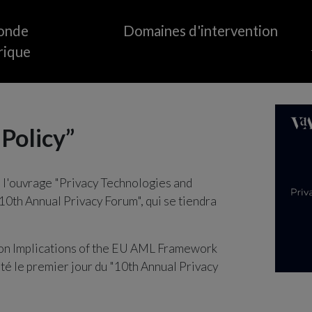
onde
Domaines d'intervention
rique
Agriculture
Médias et divertiss
Aviation / Systèmes d'aéronefs
Fabrication, vente au
Policy”
sans pilote (UAS)
distribution
Énergie
Mobilité
Fintech
Pétrole et gaz
à l'ouvrage "Privacy Technologies and
Santé
Secteur public
"10th Annual Privacy Forum", qui se tiendra
InsurTech
ction Implications of the EU AML Framework
nté le premier jour du "10th Annual Privacy