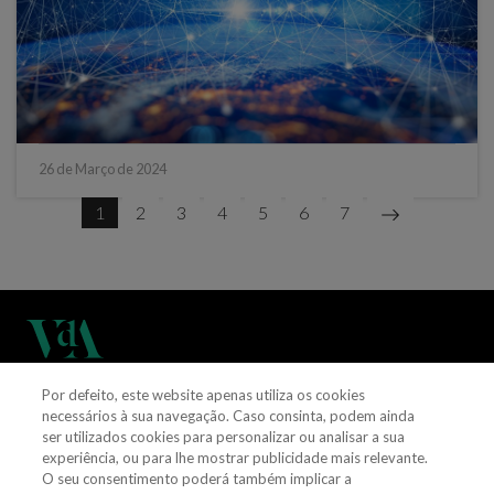
26 de Março de 2024
1
2
3
4
5
6
7
Por defeito, este website apenas utiliza os cookies
(+351) 21 311 3400
necessários à sua navegação. Caso consinta, podem ainda
ser utilizados cookies para personalizar ou analisar a sua
experiência, ou para lhe mostrar publicidade mais relevante.
vieiradealmeida@vda.pt
O seu consentimento poderá também implicar a