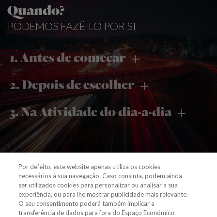
Quando?
PODEMOS FAZÊ-LO POR SI
1. Antes de começar
2. Depois de escolher
3. Na Atividade do dia-a-dia
Por defeito, este website apenas utiliza os cookies
necessários à sua navegação. Caso consinta, podem ainda
ser utilizados cookies para personalizar ou analisar a sua
experiência, ou para lhe mostrar publicidade mais relevante.
O seu consentimento poderá também implicar a
transferência de dados para fora do Espaço Económico