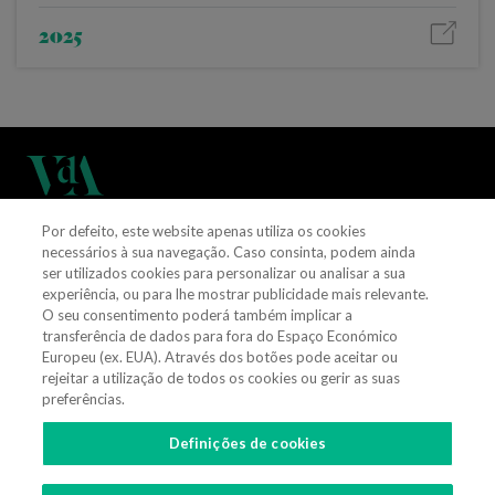
2025
Por defeito, este website apenas utiliza os cookies
(+351) 21 311 3400
necessários à sua navegação. Caso consinta, podem ainda
ser utilizados cookies para personalizar ou analisar a sua
experiência, ou para lhe mostrar publicidade mais relevante.
vieiradealmeida@vda.pt
O seu consentimento poderá também implicar a
transferência de dados para fora do Espaço Económico
Obter direções
Europeu (ex. EUA). Através dos botões pode aceitar ou
rejeitar a utilização de todos os cookies ou gerir as suas
preferências.
CONTACTE-NOS
Definições de cookies