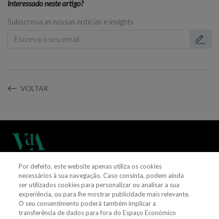
Interessado neste artigo?
Subscreva as nossas notícias e insights
VOLTAR
Por defeito, este website apenas utiliza os cookies
(+351) 21 311 3400
necessários à sua navegação. Caso consinta, podem ainda
ser utilizados cookies para personalizar ou analisar a sua
experiência, ou para lhe mostrar publicidade mais relevante.
vieiradealmeida@vda.pt
O seu consentimento poderá também implicar a
transferência de dados para fora do Espaço Económico